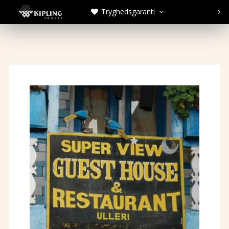
Tryghedsgaranti


