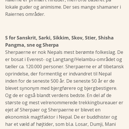
lokale guder og animisme. Der ses mange shamaner i
Raiernes områder.
S for Sanskrit, Sarki, Sikkim, Skov, Stier, Shisha
Pangma, sne og Sherpa
Sherpaerne er nok Nepals mest berømte folkeslag. De
er bosat i Everest- og Langtang/Helambu-området og
tæller ca. 120.000 personer. Sherpaerne er af tibetansk
oprindelse, der formentlig er indvandret til Nepal
inden for de seneste 500 år. De seneste 50 år er de
blevet synonym med bjergførere og bjergbestigere.
Og de er også blandt verdens bedste. En del af de
største og mest velrenommerede trekkingbureauer er
ejet af Sherpaer og Sherpaerne er blevet en
økonomisk magtfaktor i Nepal. De er buddhister og
har et væld af højtider, som bl.a. Losar, Dumji, Mani