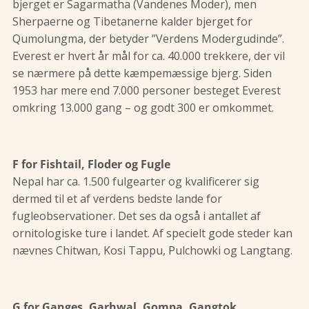
bjerget er Sagarmatha (Vandenes Moder), men
Sherpaerne og Tibetanerne kalder bjerget for
Qumolungma, der betyder ”Verdens Modergudinde”.
Everest er hvert år mål for ca. 40.000 trekkere, der vil
se nærmere på dette kæmpemæssige bjerg. Siden
1953 har mere end 7.000 personer besteget Everest
omkring 13.000 gang – og godt 300 er omkommet.
F for Fishtail, Floder og Fugle
Nepal har ca. 1.500 fulgearter og kvalificerer sig
dermed til et af verdens bedste lande for
fugleobservationer. Det ses da også i antallet af
ornitologiske ture i landet. Af specielt gode steder kan
nævnes Chitwan, Kosi Tappu, Pulchowki og Langtang.
G for Ganges, Garhwal, Gompa, Gangtok,