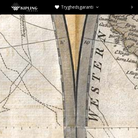
Tryghedsgaranti


