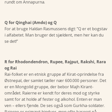
rundt om Annapurna.
Q for Qinghai (Amdo) og Q
For at bruge Haldan Rasmussens digt: ”Q er et bogstav
i alfabetet. Man bruger det sjældent, men her kan du
se det!”
R for Rhodondendron, Rupee, Rajput, Rakshi, Rara
og Rai
Rai-folket er en etnisk gruppe af Kirat-oprindelse fra
Østnepal, der samlet tæller nær 600.000 personer. Det
er en Mongolid gruppe, der bebor Majh Kirant-
området. Raierne er kendt for deres mod og styrke
samt for at holde af fester og alkohol. Enten er man
ven – ellers fjende. De ses også som Gurkha-soldater.
Raierne er primært hinduer, men ofte baseret på