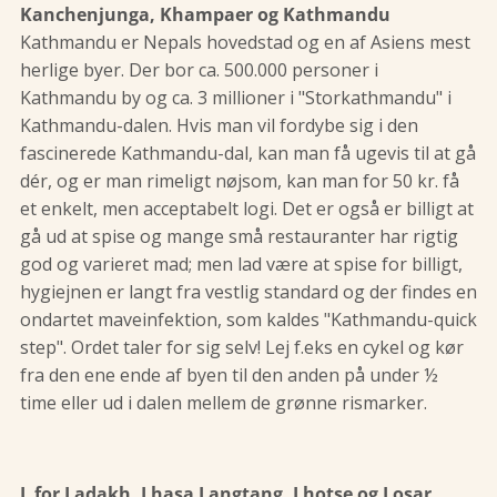
Kanchenjunga, Khampaer og Kathmandu
Kathmandu er Nepals hovedstad og en af Asiens mest
herlige byer. Der bor ca. 500.000 personer i
Kathmandu by og ca. 3 millioner i "Storkathmandu" i
Kathmandu-dalen. Hvis man vil fordybe sig i den
fascinerede Kathmandu-dal, kan man få ugevis til at gå
dér, og er man rimeligt nøjsom, kan man for 50 kr. få
et enkelt, men acceptabelt logi. Det er også er billigt at
gå ud at spise og mange små restauranter har rigtig
god og varieret mad; men lad være at spise for billigt,
hygiejnen er langt fra vestlig standard og der findes en
ondartet maveinfektion, som kaldes "Kathmandu-quick
step". Ordet taler for sig selv! Lej f.eks en cykel og kør
fra den ene ende af byen til den anden på under ½
time eller ud i dalen mellem de grønne rismarker.
L for Ladakh, Lhasa Langtang, Lhotse og Losar