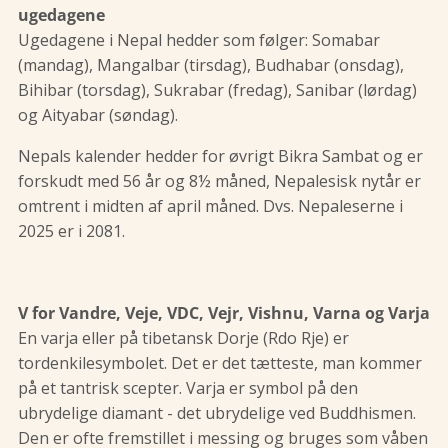
ugedagene
Ugedagene i Nepal hedder som følger: Somabar
(mandag), Mangalbar (tirsdag), Budhabar (onsdag),
Bihibar (torsdag), Sukrabar (fredag), Sanibar (lørdag)
og Aityabar (søndag).
Nepals kalender hedder for øvrigt Bikra Sambat og er
forskudt med 56 år og 8½ måned, Nepalesisk nytår er
omtrent i midten af april måned. Dvs. Nepaleserne i
2025 er i 2081.
V for Vandre, Veje, VDC, Vejr, Vishnu, Varna og Varja
En varja eller på tibetansk Dorje (Rdo Rje) er
tordenkilesymbolet. Det er det tætteste, man kommer
på et tantrisk scepter. Varja er symbol på den
ubrydelige diamant - det ubrydelige ved Buddhismen.
Den er ofte fremstillet i messing og bruges som våben