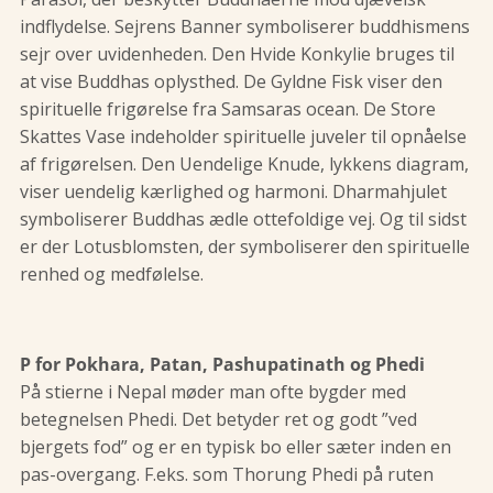
indflydelse. Sejrens Banner symboliserer buddhismens
sejr over uvidenheden. Den Hvide Konkylie bruges til
at vise Buddhas oplysthed. De Gyldne Fisk viser den
spirituelle frigørelse fra Samsaras ocean. De Store
Skattes Vase indeholder spirituelle juveler til opnåelse
af frigørelsen. Den Uendelige Knude, lykkens diagram,
viser uendelig kærlighed og harmoni. Dharmahjulet
symboliserer Buddhas ædle ottefoldige vej. Og til sidst
er der Lotusblomsten, der symboliserer den spirituelle
renhed og medfølelse.
P for Pokhara, Patan, Pashupatinath og Phedi
På stierne i Nepal møder man ofte bygder med
betegnelsen Phedi. Det betyder ret og godt ”ved
bjergets fod” og er en typisk bo eller sæter inden en
pas-overgang. F.eks. som Thorung Phedi på ruten