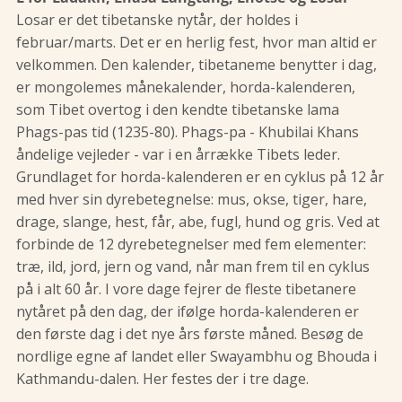
Losar er det tibetanske nytår, der holdes i
februar/marts. Det er en herlig fest, hvor man altid er
velkommen. Den kalender, tibetaneme benytter i dag,
er mongolemes månekalender, horda-kalenderen,
som Tibet overtog i den kendte tibetanske lama
Phags-pas tid (1235-80). Phags-pa - Khubilai Khans
åndelige vejleder - var i en årrække Tibets leder.
Grundlaget for horda-kalenderen er en cyklus på 12 år
med hver sin dyrebetegnelse: mus, okse, tiger, hare,
drage, slange, hest, får, abe, fugl, hund og gris. Ved at
forbinde de 12 dyrebetegnelser med fem elementer:
træ, ild, jord, jern og vand, når man frem til en cyklus
på i alt 60 år. I vore dage fejrer de fleste tibetanere
nytåret på den dag, der ifølge horda-kalenderen er
den første dag i det nye års første måned. Besøg de
nordlige egne af landet eller Swayambhu og Bhouda i
Kathmandu-dalen. Her festes der i tre dage.