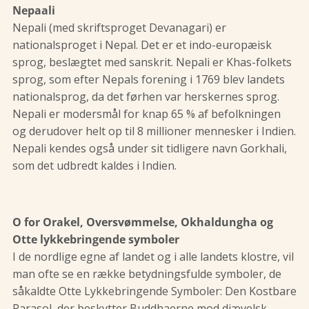
Nepaali
Nepali (med skriftsproget Devanagari) er
nationalsproget i Nepal. Det er et indo-europæisk
sprog, beslægtet med sanskrit. Nepali er Khas-folkets
sprog, som efter Nepals forening i 1769 blev landets
nationalsprog, da det førhen var herskernes sprog.
Nepali er modersmål for knap 65 % af befolkningen
og derudover helt op til 8 millioner mennesker i Indien.
Nepali kendes også under sit tidligere navn Gorkhali,
som det udbredt kaldes i Indien.
O for Orakel, Oversvømmelse, Okhaldungha og
Otte lykkebringende symboler
I de nordlige egne af landet og i alle landets klostre, vil
man ofte se en række betydningsfulde symboler, de
såkaldte Otte Lykkebringende Symboler: Den Kostbare
Parasol, der beskytter Buddhaerne mod djævelsk