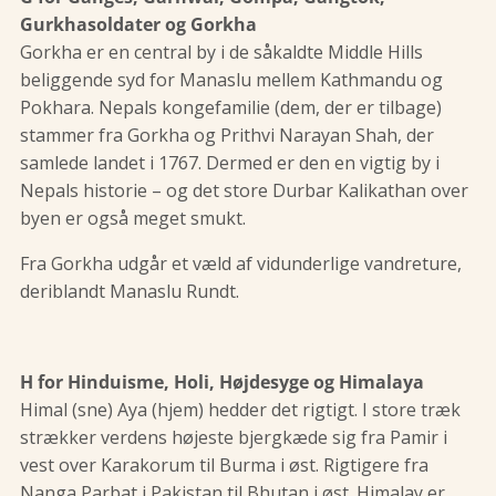
Gurkhasoldater og Gorkha
Gorkha er en central by i de såkaldte Middle Hills
beliggende syd for Manaslu mellem Kathmandu og
Pokhara. Nepals kongefamilie (dem, der er tilbage)
stammer fra Gorkha og Prithvi Narayan Shah, der
samlede landet i 1767. Dermed er den en vigtig by i
Nepals historie – og det store Durbar Kalikathan over
byen er også meget smukt.
Fra Gorkha udgår et væld af vidunderlige vandreture,
deriblandt Manaslu Rundt.
H for Hinduisme, Holi, Højdesyge og Himalaya
Himal (sne) Aya (hjem) hedder det rigtigt. I store træk
strækker verdens højeste bjergkæde sig fra Pamir i
vest over Karakorum til Burma i øst. Rigtigere fra
Nanga Parbat i Pakistan til Bhutan i øst. Himalay er