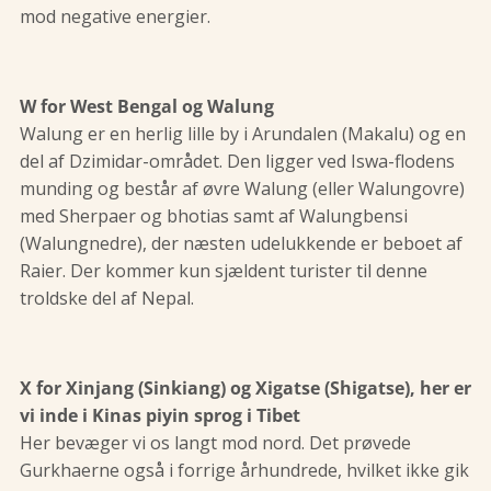
mod negative energier.
W for West Bengal og Walung
Walung er en herlig lille by i Arundalen (Makalu) og en
del af Dzimidar-området. Den ligger ved Iswa-flodens
munding og består af øvre Walung (eller Walungovre)
med Sherpaer og bhotias samt af Walungbensi
(Walungnedre), der næsten udelukkende er beboet af
Raier. Der kommer kun sjældent turister til denne
troldske del af Nepal.
X for Xinjang (Sinkiang) og Xigatse (Shigatse), her er
vi inde i Kinas piyin sprog i Tibet
Her bevæger vi os langt mod nord. Det prøvede
Gurkhaerne også i forrige århundrede, hvilket ikke gik