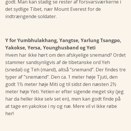
godt. Man kan stadig se rester af forsvarsværkerne i
det sydlige Tibet, nær Mount Everest for de
indtrængende soldater.
Y for Yumbhulakhang, Yangtse, Yarlung Tsangpo,
Yakokse, Yersa, Younghusband og Yeti
Hvem har ikke hørt om den afskyelige snemand? Ordet
stammer sandsynligvis af de tibetanske ord Yeh
(snedal) og Teh (mand), altså ”snemand”. Der findes tre
typer af ”snemænd”. Den ca. 1 meter høje Tjuti, den
godt 1½ meter høje Miti og til sidst den næsten 2½
meter høje Yeti. Yetien er efter sigende meget sky (jeg
har da heller ikke selv set en), men kan godt finde på
at tage en yakokse i ny og næ. Mere vil vi ikke røbe
her!