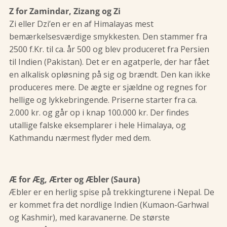
Z for Zamindar, Zizang og Zi
Zi eller Dzi’en er en af Himalayas mest
bemærkelsesværdige smykkesten. Den stammer fra
2500 f.Kr. til ca. år 500 og blev produceret fra Persien
til Indien (Pakistan). Det er en agatperle, der har fået
en alkalisk opløsning på sig og brændt. Den kan ikke
produceres mere. De ægte er sjældne og regnes for
hellige og lykkebringende. Priserne starter fra ca.
2.000 kr. og går op i knap 100.000 kr. Der findes
utallige falske eksemplarer i hele Himalaya, og
Kathmandu nærmest flyder med dem.
Æ for Æg, Ærter og Æbler (Saura)
Æbler er en herlig spise på trekkingturene i Nepal. De
er kommet fra det nordlige Indien (Kumaon-Garhwal
og Kashmir), med karavanerne. De største