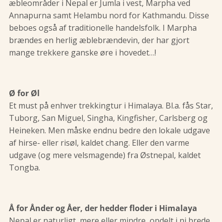
æbleområder i Nepal er Jumla i vest, Marpha ved
Annapurna samt Helambu nord for Kathmandu. Disse
beboes også af traditionelle handelsfolk. I Marpha
brændes en herlig æblebrændevin, der har gjort
mange trekkere ganske øre i hovedet…!
Ø for Øl
Et must på enhver trekkingtur i Himalaya. Bl.a. fås Star,
Tuborg, San Miguel, Singha, Kingfisher, Carlsberg og
Heineken. Men måske endnu bedre den lokale udgave
af hirse- eller risøl, kaldet chang. Eller den varme
udgave (og mere velsmagende) fra Østnepal, kaldet
Tongba.
Å for Ånder og Åer, der hedder floder i Himalaya
Nepal er naturligt, mere eller mindre, opdelt i ni brede