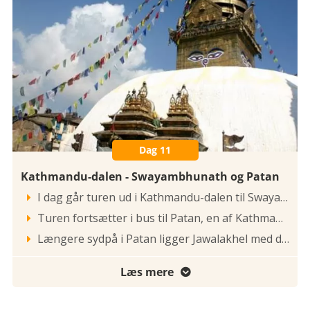
Dag 11
Kathmandu-dalen - Swayambhunath og Patan
I dag går turen ud i Kathmandu-dalen til Swayambunath stupaen, der er på UNESCOs liste over verdenskulturarv. Stupaen Swayambhunath må nærmest betragtes som Nepals kendetegn, med Buddhas altseende øjne. Stupaen ligger på en lille top et par kilometer uden for Kathmandus centrum. Swayambunath betyder: stedet der opstod af sig selv. Det var her visdommens Boddhisathva Manjushri (buddhaen med sværdet) så urbuddhaen på Kathmandu-søen, manifesteret som en sagte blå flamme. Han kløvede bjergene ved Chobar, der nu kan ses som Chobar slugten, hvorpå der dannede sig en høj. Her opstod Swayambhunath som Kathmandu-dalens første helligdom.

Turen fortsætter i bus til Patan, en af Kathmandu-dalens gamle kongedømmer syd for Kathmandu, på den anden side af Bagmati-floden. Patan er buddhistisk-præget og især kendt for sit fine kunsthåndværk og dygtige håndværkere. Navnet City of Fine Arts har virkelig noget på sig, men også navnet De Gyldne Tages By giver mening, da der ikke er færre end 200 små templer og klostre i Patan samt selve kongepladsen - Durbar Square. Pladsen er et af Nepals fineste eksempler på tempel- og Newar arkitektur. Her er et overvældende stort antal af de klassiske og eksotiske pagodetage, træudskårne vinduer samt gadesælgere, plattenslagere og godtfolk. Det er et meget stemningsfyldt sted, som absolut skal opleves.

Længere sydpå i Patan ligger Jawalakhel med det tibetanske flygtningecenter. Stedet hvor du kan finde håndlavede tibetanske tæpper og smukke thangka-malerier. Morgenmad er inkluderet.

Læs mere
