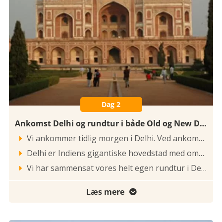
Dag 2
Ankomst Delhi og rundtur i både Old og New Delhi
Vi ankommer tidlig morgen i Delhi. Ved ankomsten til lufthavnen i New Delhi står vores mand klar med et Kipling Travel skilt, og kører ind til det centralt beliggende hotel i Delhi. Vi hviler og tager efter en sen morgenmad på tur i Delhi.

Delhi er Indiens gigantiske hovedstad med omkring 13 millioner indbyggere. Ikke mindre end otte gange har Delhi været hovedstad i Indiens historie, blandt de mest kendte perioder er Delhi-sultanatet, stormogulerne med deres prægtige byggerier og selvfølgelig under briterne, der flyttede hovedstaden fra Calcutta til Delhi i 1911.

Vi har sammensat vores helt egen rundtur i Delhi for at give mulighed for at se og opleve den forskelligartede og hektiske millionby på bedste vis. Vi starter ud med Old Delhi ved Indiens største moské Jama Masjid, der blev opført i 1658. Herfra kører vi med cykelrickshaw gennem de hektiske kvarterer, der er indbegrebet af Indien—de trange og menneskefyldte gader og stræder. Kører igennem hovedbasaren Chandni Chowk, hvor mylderet af mennesker, busser, rickshaws, butikker og lugte kan være noget af et kulturchok i denne tæt befolkede del af Indien. Videre mod New Delhi der rummer grønne områder, prægtige boulevarder, præsident parlamentet, India Gate og fine butikker ved det imponerende Connaught Place. Vi besøger Sikhernes hellige gyldne tempel, Gurudwara Bangla Sahib, der er New Delhis svar på Sikhernes gyldne tempel i Amritsar. Vi kører mod Yamuna-floden og til Humayuns gravmausoleum. Den prægtige bygning er fra midten af 1500-tallet, opført af Humayuns hustru, og er et af de tidlige eksempler på stormogulernes storladne byggestil. Undervejs spiser vi frokost på en hyggelig restaurant, der er beliggende ved Lodhi Garden, der er en skøn og rolig oase midt i den hektiske storby. Sidst på dagen er vi tilbage på hotellet. Morgenmad, frokost og middag er inkluderet.

Læs mere
