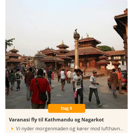
Dag 9
Varanasi fly til Kathmandu og Nagarkot
Vi nyder morgenmaden og kører mod lufthavnen. Vi flyver selvfølgelig til Kathmandu, da rejsen overland gennem Gangessletten er en mildt sagt opslidende 8-9 timers lang bustur uden oplevelser undervejs.
