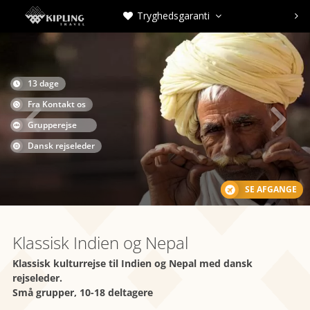
Tryghedsgaranti



13 dage

Fra Kontakt os

Grupperejse
Dansk rejseleder
SE AFGANGE
Klassisk Indien og Nepal
Klassisk kulturrejse til Indien og Nepal med dansk
rejseleder.
Små grupper, 10-18 deltagere