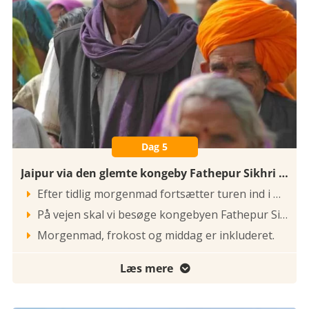
Dag 5
Jaipur via den glemte kongeby Fathepur Sikhri og Agra
Efter tidlig morgenmad fortsætter turen ind i Uttar Pradesh til Agra. Her er Indiens måske største kulturelle attraktion, det mægtige gravmonument Taj Mahal, der både tager sig smukt ud i den rødlige morgendis, i middagssolens skarpe sollys og i de dybe varme farver om eftermiddagen.

På vejen skal vi besøge kongebyen Fathepur Sikhri. Denne glemte kongeby ligger mellem Agra og Jaipur og er en speciel oplevelse. Byerne Fathepur og Sikhri blev samlet under den store kejser Akbar's regering i 1570-86 og gjort til stormogulernes hovedstad. Kilderne i byen tørrede dog hurtigt ind og uden varsel blev byen forladt, og står i dag som en fuldstændig velbevaret mogul-stad – en spøgelsesby. Det er en fantastisk oplevelse, at vandre mellem de klassiske bygningsværker i smuk rød sandsten, og tænke på det gigantiske spild, som Fathepur Sikhri er.

Morgenmad, frokost og middag er inkluderet.

Læs mere
