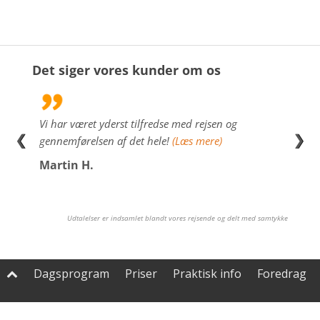
Det siger vores kunder om os
lig
Vi har været yderst tilfredse med rejsen og
Kan m
❮
❯
e
gennemførelsen af det hele!
(Læs mere)
(Læs 
re)
Martin H.
Sus
Udtalelser er indsamlet blandt vores rejsende og delt med samtykke
Dagsprogram
Priser
Praktisk info
Foredrag
