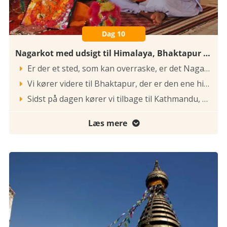
Dag 10
Nagarkot med udsigt til Himalaya, Bhaktapur og Kathmandu
Er der et sted, som kan overraske, er det Nagarkot, "den sidste bastion" inden Himalaya-bjergene rejser sig mod nord. Egentlig ligger dette turistcentrum på ”kraterkanten” rundt om Kathmandu-dalen. Der er et utal af muligheder for at gå ture og ikke mindst til at nyde de fabelagtige udsigter til verdens højeste bjerge. Specielt ved solopgang og solnedgang er udsigterne så flotte, at det kan tage pusten fra enhver.

Vi kører videre til Bhaktapur, der er den ene hinduistiske by af de 3 kongebyer og en stor oplevelse. Den blev grundlagt i Malla-kongernes tid fra det 13.-18. århundrede. Byen kaldes også Bhadgaon og er som én stor landsby med 90.000 indbyggere. Den er nænsomt restaureret og fremtræder stadig 90 % som en middelalderby. Intrikat udskåret træværk, røde teglsten og rustbrunt tegltag, smalle gyder og små og store hindutempler på hvert gadehjørne. Her findes bl.a. det berømte palads med de 55 vinduer med noget af de fineste træskærerarbejde i dalen og dalens højeste og eneste 5-tagede pagode - Nyatapola. På Durbar Square ligger også en kopi af det helligste af Kathmandus templer, der har de berømte erotiske figurer. Teorierne om disse figurer er talrige: måske har en konge ønsket at tilskynde befolkningen til en større børneproduktion, andre siger, at "Lyn-gudinden" er en gammel snerpe, der holder sig væk ved synet af de saftige sager. Hinduismen har måske været mere frisindet end i dag; Nepals allerførste cityguide skrev engang "84 positions for the Gods and one for me"! Lonely Planet guidebogen skrev: "Some are real acrobatics and some are just good fun".

Sidst på dagen kører vi tilbage til Kathmandu, hvor vi overnatter. Morgenmad og frokost inkluderet.

Læs mere
