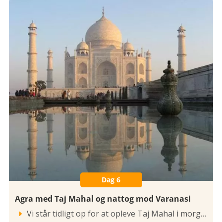
Dag 6
Agra med Taj Mahal og nattog mod Varanasi
Vi står tidligt op for at opleve Taj Mahal i morgenlyset. Taj Mahal er gjort af en anden verden, berusende smukt og et kulturelt Mount Everest, som vi godt tør påstå, rører enhver. Der hersker en forunderlig ro i de store haver omkring Taj Mahal på trods af de utallige turister, hvoraf de fleste nok er indere. Taj Mahal er opført af kejser Shan Jahan i perioden 1632-1647 og er bygget primært i persisk stil. At kalde det verdens smukkeste og mest harmoniske bygningsværk er ikke helt ved siden af. Bygget som det er i tindrende hvidt marmor med mosaikker og indlagte halvædelstene og så bedårende i sin fuldkommenhed. Ned til Yamuna-floden ligger det uanselige mausoleum for Taj Mahals grundlægger - Shan Jahan. Han nåede aldrig, at udføre sine planer om et lige så imponerende projekt - en kopi af Taj Mahal i sort marmor på flodens modsatte side.
