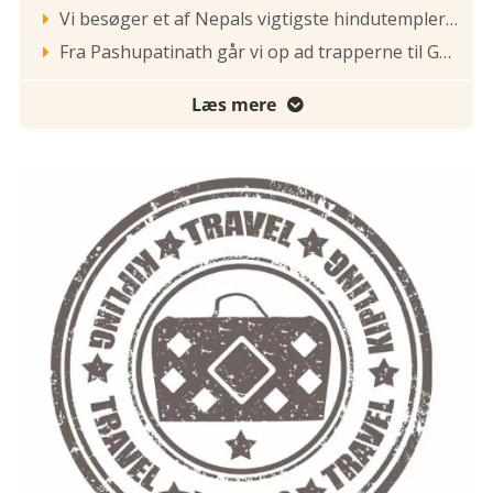
Vi besøger et af Nepals vigtigste hindutempler Pashupatihnat som ligger ved Bagmati-flodens bred. Bagmati er hellig da den løber ud i Ganges-floden. Det er her hinduerne kremerer deres døde. Vi møder pilgrimme som sadhu’er, hellige tiggermunke, der færdes næsten nøgne med kroppen smurt i aske og det lange skæg og hår smurt i kogødning. Er der et sted i Nepal, man kan få kulturchok, er det her!

Fra Pashupatinath går vi op ad trapperne til Goraknath og ned til Bagmati-floden, som vi krydser. Vi vandrer nu i det ikke besøgte Kathmandu i 45 min. mod Bhoudanath-området. Bhoudanath er Nepals største og vigtigste buddhistiske stupa og et stort område med masser af klostre og templer. Man ser konstant pilgrimme gå og mumle det tibetanske mantra ”Om Mani Padme Hum” mens de drejer bedemøllerne. Øverst på stupaen ses Buddhas øjne malet på alle fire verdenshjørner. De symboliserer, at Buddha holder øje med Kathmandu. Næsen ligner nærmest et spørgsmålstegn, det symboliserer det nepalesiske tal 1, hvilket står for enhed. Mellem øjnene ses det tredje øje, der har evnen til at se ud over, men også ind i sig selv. Over øjnene er de hellige 13 videns-trin, der fører til Nirvana, frelse eller oplysthed. Øverst ses paraplyen, der står for renhed. Vi kører gennem byen til det centrale Kathmandu, hvor vi bliver sat af ved Dharadara, bedre kendt som Bhimsen Tower. Vi er nu i den fattigere del af det klassiske Kathmandu bag Durbar Square. Her er fascinerende, herligt, venligt og fattigt. Fra Bhimsen Tower går vi gennem gaderne, forbi det gamle badeanlæg til slagter og fiskegaden, hvor kød og fisk ligger fremme til ære for kunder – og fluer!. Langsomt kommer vi op til Jhochen Tole, bedre kendt som Freak Street. Vi er nu kommet ud på Basantapur, her har vi Nepals gamle kongepalads foran os og til venstre åbner det smukkeste af Kathmandu sig op - Durbar Square. Vi kommer gående ind til denne pragtfulde plads med de utallige smukke templer. Det var i århundreder Nepals kraftcenter og har den dag i dag en særlig atmosfære. Vi ser den levende gudinde Kumari’s hus og det store Kasthamandap-hus, bygget af et træ. Vi kommer til Hanuman Dhoka - det gamle kongepalads, inden vi kommer til Nepals største hindu-tempel - Taleju. Vi fortsætter til Indra Chowk og Akhas Bairab templet. Her tager vi et smut ind i det lille sjove perlemarked, inden vi fortsætter ad den smalle basargade til Asan Tole. Gennem gader, gårde og gyder kommer vi langsomt tilbage til hotellet efter en stor rundtur i Nepals levende hovedstad – men uden at have set for mange templer eller brugt dagen i en bus. Her slutter en begivenhedsrig rejse - det er blevet tid til, at tage afsked med Kathmandu og vende næsen hjemad. Sidst på dagen kører vi i lufthavnen og påbegynder hjemrejsen mod København. Morgenmad og afskedsmiddag er inkluderet.

Læs mere
