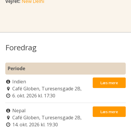
Vejret:
New Delhi
Foredrag
Periode
Indien

Læs mere
Café Globen, Turesensgade 2B,

6. okt. 2026 kl. 17:30
1368 København K

Nepal

Læs mere
Café Globen, Turesensgade 2B,

14. okt. 2026 kl. 19:30
1368 København K
