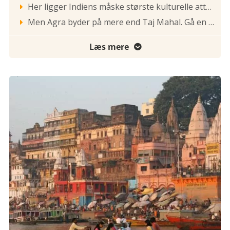
Her ligger Indiens måske største kulturelle attraktion, det mægtige gravmonument Taj Mahal. Det tager sig både smukt ud i den rødlige morgendis, i middagssolens skarpe sollys og i de dybe varme farver om eftermiddagen.

Men Agra byder på mere end Taj Mahal. Gå en tur i Taj Ganj med alle de små backpackerhoteller eller endnu bedre, gå en tur i Sadar Bazar med indisk tingeltangel i alle afskygninger. Her ligger også det gigantisk flotte Red Fort lige ud til Yamuna-floden med udsigt til Taj Mahal. Endelig er der på den anden side af floden i en herlig lund, den lille perle, I’timad-Ud-Daulah, af nogle kaldet for Little Taj. Her kommer ganske få besøgende, og det er en lise at komme her efter det hektiske liv på den anden side af floden. Agra er en sjov by og man skal lige have øjnene op for, at der er andet end det overvældende Taj Mahal. Tidlig på aftenen kører vi til stationen for at gå ombord på nattoget til Varanasi. På bedste vis skal vi opleve det rigtige Indien, landet med verdens største jernbanenet. Her mødes folk fra bjergene med lavlændinge, tamiler med stammefolk og forretningsfolk med fattige. Togene i Indien er meget simple, så forvent absolut på ingen måder luksus. Overnatning i togets sovevogn. Morgenmad, frokost og aftensmad er inkluderet.

Læs mere
