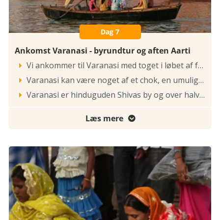
Dag 7
Ankomst Varanasi - byrundtur og aften Aarti
Vi ankommer til Varanasi med toget i løbet af formiddagen. Såfremt vores værelser er klar, checker vi ind på hotellet ellers tager vi direkte ud på byrundtur i hinduernes helligste by - Varanasi.

Varanasi kan være noget af et chok, en umulig by at beskrive, sammensat, tæt og den helligste af Indiens byer grundet sin beliggenhed, hvor Ganges kortvarigt løber mod nord. Varanasi ligger, hvor de to floder Varuna og Ashi løber sammen. Med sine 2,5 millioner indbyggere er det for mange indbegrebet af Indien. Byen kan føre sine spor 3.000 år tilbage. Den er spændende, varm, tæt - og en kæmpe oplevelse. Der opholder sig konstant omkring 1 millioner pilgrimme i Varanasi – og i de store festivalperioder, kan der være op til 6 millioner pilgrimme. Pilgrimmene skal på 6 dage følge en 58 km. lang rute og bade fra 5 vigtige badesteder - de såkaldte Ghats, hvoraf der er knap 100 på en 7 km lang strækning. Hvis man dør på ruten og ens aske senere strøs over Ganges, er man befriet for alle senere genfødsler og har opnået Nirvana.

Varanasi er hinduguden Shivas by og over halvdelen af byens 13.000 templer er viet til Shiva, deriblandt det Gyldne Tempel - Vishvanath, der har et flot forgyldt tag. Her er dog adgang forbudt, men templet overskues fint fra de tilgrænsende tempelområder. Her ligger også Durga templet – et af byens sjoveste og mest levende. Varanasi har op mod 13 festivaler om ugen og byen er meget hellig både i sin fremtræden og i sin egentlige gøren. Dagen afsluttes med en sejltur på Ganges floden. Vi prøver at være her ved solnedgang, vi sejler i små robåde ud på den hellige Ganges, og nyder solnedgangen og ser de flydende lamper blive sendt ned af floden for at bringe de afdøde videre på deres sjælevandring. Vi skal opleve den meget specielle aftenceremoni Aarti, hvor vi ser de lokale hindu-præster udføre mystiske ritualer med ringende klokker, røgelse, olielamper, messende sang i et farvestrålende inferno. Det er en helt speciel stemning vi oplever denne aften, hvor vi får et varmt indblik i den indiske kultur. Overnatning i Varanasi. Frokost og aftensmad er inkluderet.

Læs mere
