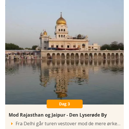
Dag 3
Mod Rajasthan og Jaipur - Den Lyserøde By
Fra Delhi går turen vestover mod de mere ørkenagtige områder i delstaten Rajasthan, Prinsernes land eller det virkelige 1001 Nats Eventyr. Efter en lang og smuk køretur kommer vil til Rajasthans hovedstad, Jaipur. Byen kaldes også Den Lyserøde By, efter at hele byen blev malet rosa til ære for Prins Albert, der kom på officielt besøg i 1853.
