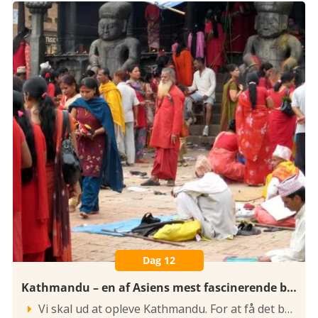
Dag 12
Kathmandu – en af Asiens mest fascinerende byer
Vi skal ud at opleve Kathmandu. For at få det bedste indtryk af Nepals særegne hovedstad, har vi sammensat et program, hvor vi både kører og går, derved kommer vi tættere på kulturen end på normale rundture. Vi har sammensat en smuk buket af unikke seværdigheder, der gør Kathmandu til den specielle oplevelse det vitterligt er.
