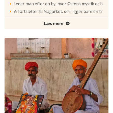
Leder man efter en by, hvor Østens mystik er hverdag, må Kathmandu komme ind på en af de første pladser. Byen er ganske simpelthen et herligt angreb på alle sanser. De snævre gader og gyder, basarerne, klostre og templer, gadehandlere og pilgrimme udgør tilsammen hele Asiens fascinerende verden i en og samme by. Og jo, der er forurenet, støvet alt for megen trafik og den er tæt - men det er en forunderlig by.

Vi fortsætter til Nagarkot, der ligger bare en times kørsel fra Kathmandu, hvor vi overnatter og dermed har mulighed for at opleve den storslået udsigt over Himalaya-bjergene ved solnedgang - hvis vejret arter sig optimalt. Morgenmad er inkluderet.

Læs mere
