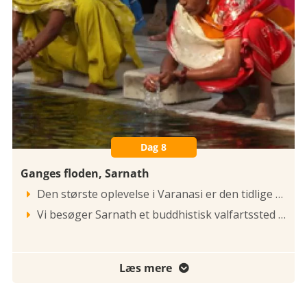
Dag 8
Ganges floden, Sarnath
Den største oplevelse i Varanasi er den tidlige morgensejltur på Ganges-floden. Lige inden solopgang, farves husene og landskabet gyldent og vi ser de mange badende pilgrimme. Vi ser sadhu’er, og hellige tiggermunke, hvor nogle er næsten nøgne med kroppen smurt i aske og det lange skæg og hår smurt i ko gødning. Munkene sidder rundt på de mange trapper, der fører ned til Indiens moder – Ganges. Det er her hinduerne kremerer deres døde, og når asken langsomt opløses og føres væk med den hellige flod, opnår den døde at (selvet) forener sig med brahman (verdensaltet) og derigennem opnås forløsning og fuld erkendelse. Det er Indiens sjæl, der udfolder sig her.

Vi besøger Sarnath et buddhistisk valfartssted nord for Varanasi. Der blev kendt, som stedet hvor Buddha underviste sine første disciple og holdt sin første prædiken. Her står en af Indiens få tilbageværende stupaer, den 43 meter høje Dhamekh-Stupa omgivet af en smuk park. Der er Sarnath Museet, der rummer smukke eksempler på buddhistisk billeder udskåret i sten.

Læs mere
