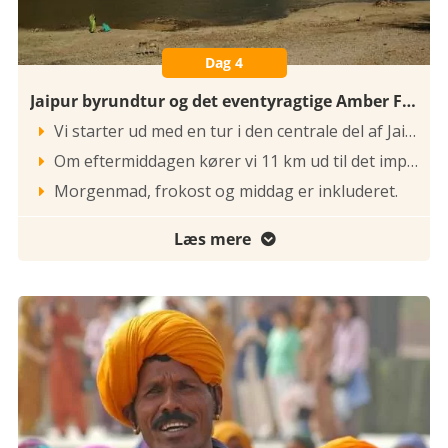
Dag 4
Jaipur byrundtur og det eventyragtige Amber Fort
Vi starter ud med en tur i den centrale del af Jaipur, der med sin enorme bymur tager sig imposant ud. Jaipur blev grundlagt i 1727 af Jai Singh 2. efter at han forlod det store fort Amber. På hovedgaden i den gamle bydel kan man bl.a. se det arkitektoniske vidunder Hawa Mahal, også kaldet Vindenes Palads, som har været haremmets udkigspost.

Om eftermiddagen kører vi 11 km ud til det imponerende, gigantiske og eventyragtige Amber Fort. Det er et gigantisk skydeskjul, der nærmest sejler på vandet som en enorm båd ved Moata søen. Vi ser audienshallerne og Kali-templet i det labyrintiske fort.

Morgenmad, frokost og middag er inkluderet.

Læs mere
