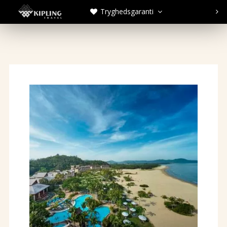
Tryghedsgaranti


