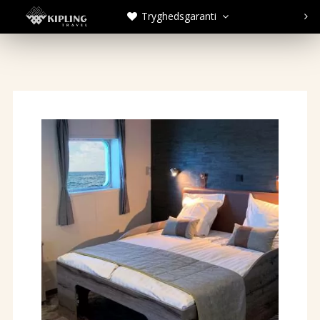
Tryghedsgaranti


