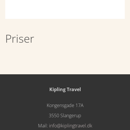
Priser
Kipling Travel
Kongensgade 17A
3550 Slangerup
Mail:
info@kiplingtravel.dk