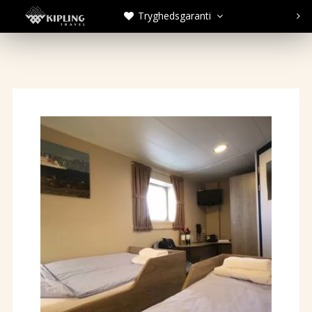
Tryghedsgaranti


