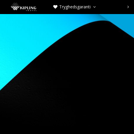
Tryghedsgaranti


