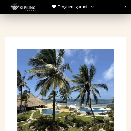
Tryghedsgaranti


