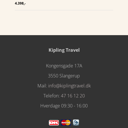
4.398,-
Kipling Travel
Kongensgade 17A
3550 Slangerup
Mail:
info@kiplingtravel.dk
Telefon:
47 16 12 20
Hverdage 09:30 - 16:00