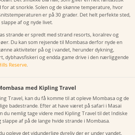
 for at snorkle. Solen og de skønne temperature, hvor
itstemperaturen er på 30 grader. Det helt perfekte sted,
at slappe af og nyde livet.
 strande er spredt med strand resorts, koralrev og
 øer. Du kan som rejsende til Mombasa derfor nyde en
ønne aktiviteter på og i vandet, herunder dykning,
t, dybhavsfiskeri og endda game drive i den nærliggende
ills Reserve
.
Mombasa med Kipling Travel
ing Travel, kan du få komme til at opleve Mombasa og de
lige badestrande. Efter at have været på safari i Masai
 du nemlig tage videre med Kipling Travel til det Indiske
 slappe af på de lange hvide strande i Mombasa.
du opleve det vidunderlige dyreliv der er under vandet,