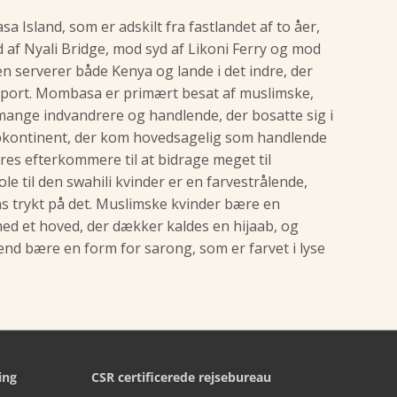
sland, som er adskilt fra fastlandet af to åer,
d af Nyali Bridge, mod syd af Likoni Ferry og mod
 serverer både Kenya og lande i det indre, der
irport. Mombasa er primært besat af muslimske,
ange indvandrere og handlende, der bosatte sig i
ubkontinent, der kom hovedsagelig som handlende
res efterkommere til at bidrage meget til
 til den swahili kvinder er en farvestrålende,
s trykt på det. Muslimske kvinder bære en
ed et hoved, der dækker kaldes en hijaab, og
nd bære en form for sarong, som er farvet i lyse
ing
CSR certificerede rejsebureau