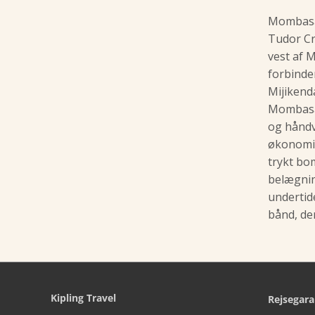
Mombasa 
Tudor Cr
vest af 
forbinde
Mijikend
Mombasa,
og håndv
økonomie
trykt bo
belægnin
undertid
bånd, der
Kipling Travel
Rejsegara