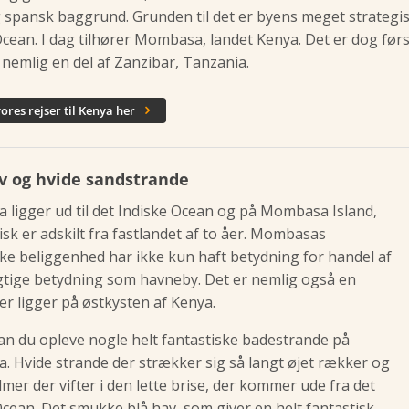
g spansk baggrund. Grunden til det er byens meget strategisk
Ocean. I dag tilhører Mombasa, landet Kenya. Det er dog først
 nemlig en del af Zanzibar, Tanzania.
vores rejser til Kenya her

v og hvide sandstrande
ligger ud til det Indiske Ocean og på Mombasa Island,
sk er adskilt fra fastlandet af to åer. Mombasas
ske beliggenhed har ikke kun haft betydning for handel af
gtige betydning som havneby. Det er nemlig også en
er ligger på østkysten af Kenya.
an du opleve nogle helt fantastiske badestrande på
 Hvide strande der strækker sig så langt øjet rækker og
mer der vifter i den lette brise, der kommer ude fra det
Ocean. Det smukke blå hav, som giver en helt fantastisk