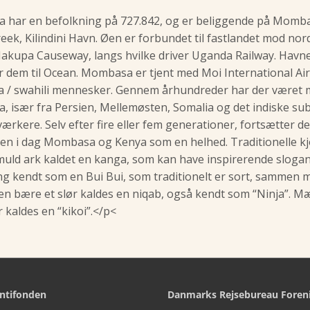
har en befolkning på 727.842, og er beliggende på Mombasa I
eek, Kilindini Havn. Øen er forbundet til fastlandet mod nor
Makupa Causeway, langs hvilke driver Uganda Railway. Havnen
r dem til Ocean. Mombasa er tjent med Moi International A
a / swahili mennesker. Gennem århundreder har der været m
 især fra Persien, Mellemøsten, Somalia og det indiske s
ærkere. Selv efter fire eller fem generationer, fortsætter de
n i dag Mombasa og Kenya som en helhed. Traditionelle kjole
muld ark kaldet en kanga, som kan have inspirerende slogan
g kendt som en Bui Bui, som traditionelt er sort, sammen m
en bære et slør kaldes en niqab, også kendt som “Ninja”. Mæ
 kaldes en “kikoi”.</p<
ntifonden
Danmarks Rejsebureau Foren