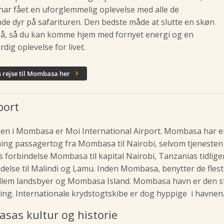
 har fået en uforglemmelig oplevelse med alle de
e dyr på safarituren. Den bedste måde at slutte en skøn
 på, så du kan komme hjem med fornyet energi og en
ig oplevelse for livet.
s rejse til Mombasa her

port
en i Mombasa er Moi International Airport. Mombasa har e
ing passagertog fra Mombasa til Nairobi, selvom tjenesten 
 forbindelse Mombasa til kapital Nairobi, Tanzanias tidli
ndelse til Malindi og Lamu. Inden Mombasa, benytter de fles
ellem landsbyer og Mombasa Island. Mombasa havn er den stø
ning. Internationale krydstogtskibe er dog hyppige i havnen
sas kultur og historie