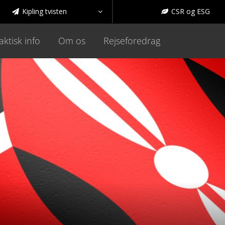
Kipling tvisten
CSR og ESG



aktisk info
Om os
Rejseforedrag