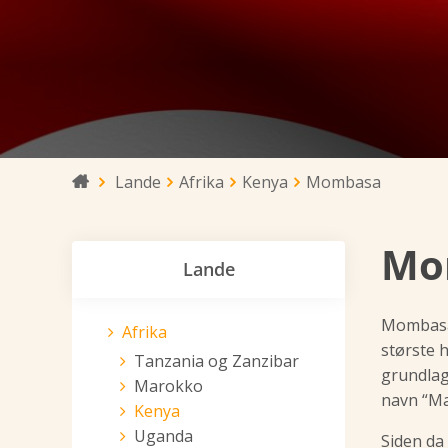
Lande
Afrika
Kenya
Mombasa

Mo
Lande
Mombasa 
Afrika
største 
Tanzania og Zanzibar
grundlag
Marokko
navn “Ma
Kenya
Uganda
Siden da