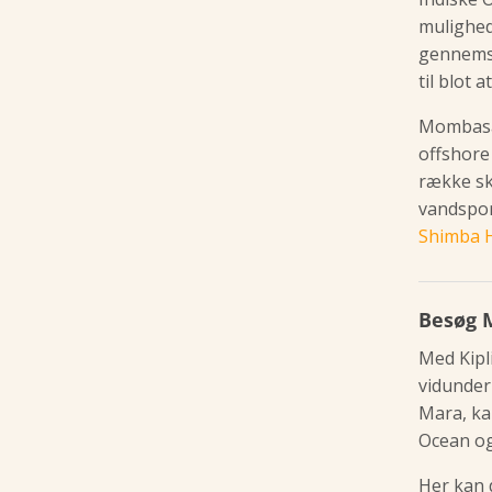
mulighed
gennemsn
til blot 
Mombasas
offshore
række sk
vandspor
Shimba H
Besøg 
Med Kipl
vidunder
Mara, kan
Ocean og
Her kan 