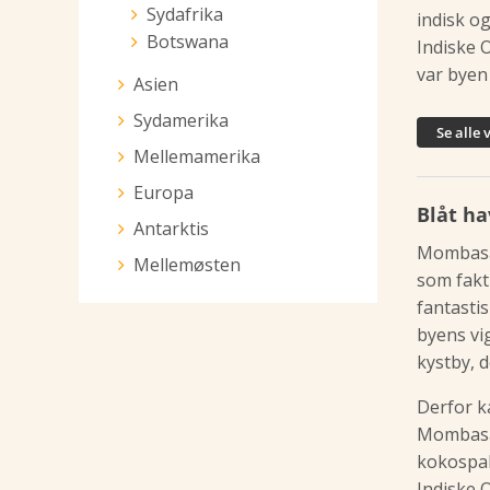
Sydafrika
indisk o
Botswana
Indiske 
var byen
Asien
Sydamerika
Se alle 
Mellemamerika
Europa
Blåt ha
Antarktis
Mombasa 
Mellemøsten
som fakti
fantasti
byens vi
kystby, d
Derfor k
Mombasa.
kokospal
Indiske 