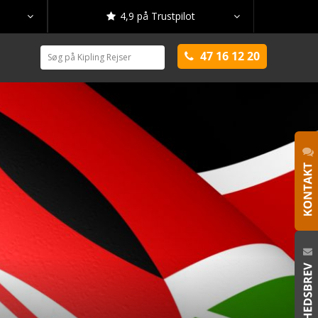
4,9 på Trustpilot



47 16 12 20
