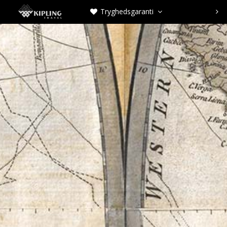
Tryghedsgaranti


