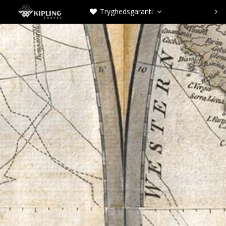
Tryghedsgaranti


