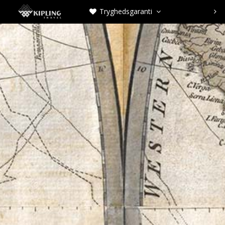
Tryghedsgaranti


