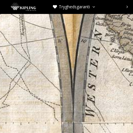
Tryghedsgaranti


