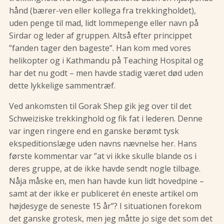
hånd (bærer-ven eller kollega fra trekkingholdet),
uden penge til mad, lidt lommepenge eller navn på
Sirdar og leder af gruppen. Altså efter princippet
”fanden tager den bageste”. Han kom med vores
helikopter og i Kathmandu på Teaching Hospital og
har det nu godt – men havde stadig været død uden
dette lykkelige sammentræf.
Ved ankomsten til Gorak Shep gik jeg over til det
Schweiziske trekkinghold og fik fat i lederen. Denne
var ingen ringere end en ganske berømt tysk
ekspeditionslæge uden navns nævnelse her. Hans
første kommentar var ”at vi ikke skulle blande os i
deres gruppe, at de ikke havde sendt nogle tilbage.
Nåja måske en, men han havde kun lidt hovedpine –
samt at der ikke er publiceret én eneste artikel om
højdesyge de seneste 15 år”? I situationen forekom
det ganske grotesk, men jeg måtte jo sige det som det