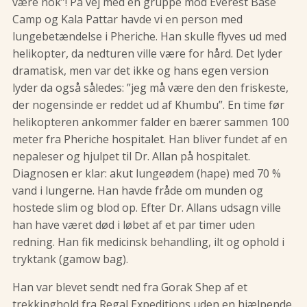
være nok”! På vej med en gruppe mod Everest Base
Camp og Kala Pattar havde vi en person med
lungebetændelse i Pheriche. Han skulle flyves ud med
helikopter, da nedturen ville være for hård. Det lyder
dramatisk, men var det ikke og hans egen version
lyder da også således: ”jeg må være den den friskeste,
der nogensinde er reddet ud af Khumbu”. En time før
helikopteren ankommer falder en bærer sammen 100
meter fra Pheriche hospitalet. Han bliver fundet af en
nepaleser og hjulpet til Dr. Allan på hospitalet.
Diagnosen er klar: akut lungeødem (hape) med 70 %
vand i lungerne. Han havde fråde om munden og
hostede slim og blod op. Efter Dr. Allans udsagn ville
han have været død i løbet af et par timer uden
redning. Han fik medicinsk behandling, ilt og ophold i
tryktank (gamow bag).
Han var blevet sendt ned fra Gorak Shep af et
trekkinghold fra Regal Expeditions uden en hjælpende