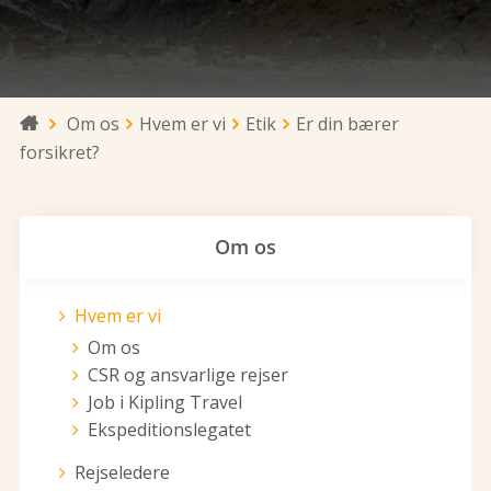
Om os
Hvem er vi
Etik
Er din bærer

forsikret?
Om os
Hvem er vi
Om os
CSR og ansvarlige rejser
Job i Kipling Travel
Ekspeditionslegatet
Rejseledere