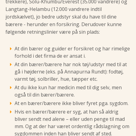
trekkere), Solu-Khumbu/Everest (35.000 vandrere) og
Langtang-Helambu (12.000 vandrere indtil
jordskælvet), jo bedre udstyr skal du have til dine
bærere - herunder en forsikring. Derudover kunne
følgende retningslinier være på sin plads:
At din bærer og guider er forsikret og har rimelige
forhold i det firma de er ansat i.
At din bærer/bærere har nok tøj/udstyr med til at
gå i højderne (eks. på Annapurna Rundt): fodtøj,
varmt tøj, solbriller, hue, tæpper etc.
At du ikke kun har medicin med til dig selv, men
også til din bærer/bærere.
At en bærer/bærere ikke bliver fyret pga. sygdom.
Hvis en bærer/bærere er syg, at han så aldrig
bliver sendt ned alene – eller uden penge til mad
mm. Og at der har været ordentlig rådslagning om
sygdommen inden han bliver sendt af sted.