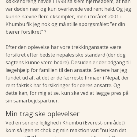
køkkendreng havde i 1998 så slem hjerneødem, at han
var døden nær og kun overlevede ved rent held. Og jeg
kunne nævne flere eksempler, men i foråret 2001 i
Khumbu fik jeg nok og må stille spørgsmålet: ”er din
bærer forsikret” ?
Efter den oplevelse har vore trekkingansatte være
forsikret efter bedste nepalesiske standard (der dog
sagtens kunne være bedre). Desuden er der adgang til
lægehjælp for familien til den ansatte. Senere har jeg
fundet ud af, at det er de færreste firmaer i Nepal, der
rent faktisk har forsikringer for deres ansatte. Og
dette kan, for mig at se, kun ske ved at lægge pres på
sin samarbejdspartner.
Min tragiske oplevelser
Ved en senere lejlighed i Khumbu (Everest-området)
kom så igen et chok og min reaktion var: ”nu kan det