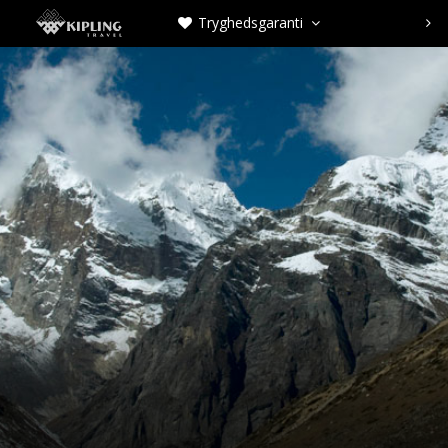
Tryghedsgaranti


